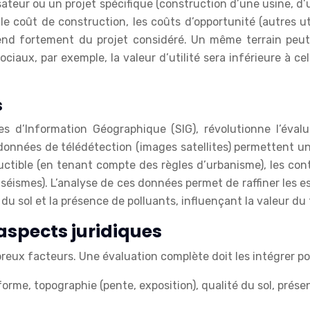
sateur ou un projet spécifique (construction d’une usine, d’
le coût de construction, les coûts d’opportunité (autres util
end fortement du projet considéré. Un même terrain peut a
ciaux, par exemple, la valeur d’utilité sera inférieure à c
s
s d’Information Géographique (SIG), révolutionne l’éval
nées de télédétection (images satellites) permettent une a
structible (en tenant compte des règles d’urbanisme), les c
, séismes). L’analyse de ces données permet de raffiner les e
é du sol et la présence de polluants, influençant la valeur du 
 aspects juridiques
eux facteurs. Une évaluation complète doit les intégrer pour
forme, topographie (pente, exposition), qualité du sol, prése