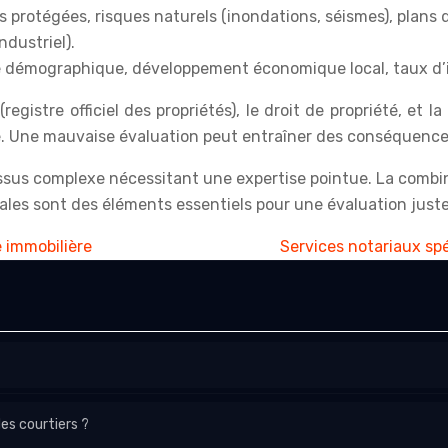
 protégées, risques naturels (inondations, séismes), plans 
ndustriel).
e démographique, développement économique local, taux d’
gistre officiel des propriétés), le droit de propriété, et la
le. Une mauvaise évaluation peut entraîner des conséquences
ocessus complexe nécessitant une expertise pointue. La comb
les sont des éléments essentiels pour une évaluation juste 
 immobilière
Services notariaux sp
des courtiers ?