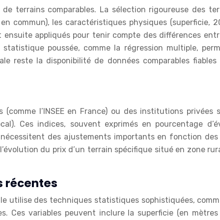
e terrains comparables. La sélection rigoureuse des terra
en commun), les caractéristiques physiques (superficie, 200
 ensuite appliqués pour tenir compte des différences entre
 statistique poussée, comme la régression multiple, per
cipale reste la disponibilité de données comparables fiab
ls (comme l’INSEE en France) ou des institutions privées sp
local). Ces indices, souvent exprimés en pourcentage d’
 nécessitent des ajustements importants en fonction des s
volution du prix d’un terrain spécifique situé en zone rural
s récentes
e utilise des techniques statistiques sophistiquées, comme l
ves. Ces variables peuvent inclure la superficie (en mètres