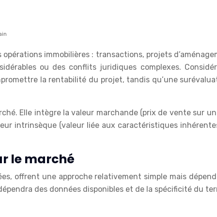
ain
es opérations immobilières : transactions, projets d’aménag
sidérables ou des conflits juridiques complexes. Consid
romettre la rentabilité du projet, tandis qu’une surévaluat
ché. Elle intègre la valeur marchande (prix de vente sur un m
 valeur intrinsèque (valeur liée aux caractéristiques inhére
r le marché
s, offrent une approche relativement simple mais dépendent
épendra des données disponibles et de la spécificité du terr