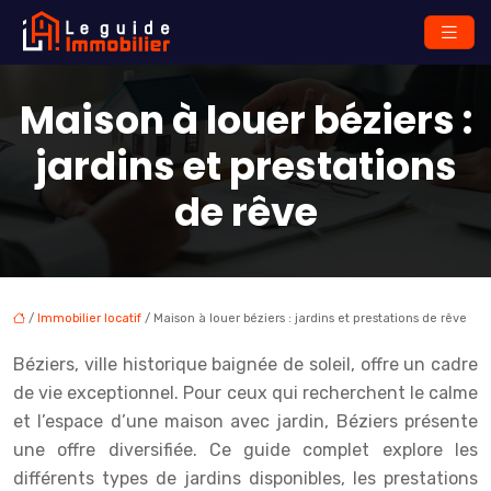
Maison à louer béziers :
jardins et prestations
de rêve
/
Immobilier locatif
/ Maison à louer béziers : jardins et prestations de rêve
Béziers, ville historique baignée de soleil, offre un cadre
de vie exceptionnel. Pour ceux qui recherchent le calme
et l’espace d’une maison avec jardin, Béziers présente
une offre diversifiée. Ce guide complet explore les
différents types de jardins disponibles, les prestations