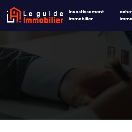
Investissement
achet
immobilier
immob