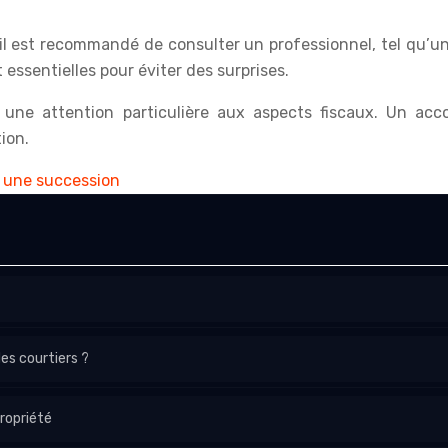
I, il est recommandé de consulter un professionnel, tel qu’
 essentielles pour éviter des surprises.
 une attention particulière aux aspects fiscaux. Un ac
ion.
r une succession
des courtiers ?
ropriété