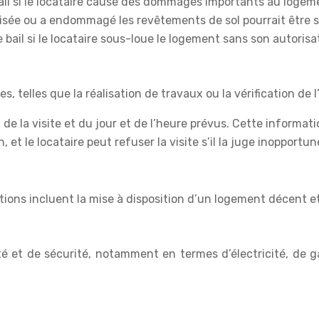
 bail si le locataire cause des dommages importants au logem
risée ou a endommagé les revêtements de sol pourrait être so
le bail si le locataire sous-loue le logement sans son autorisa
es, telles que la réalisation de travaux ou la vérification de 
if de la visite et du jour et de l’heure prévus. Cette informa
, et le locataire peut refuser la visite s’il la juge inopportun
ations incluent la mise à disposition d’un logement décent et 
et de sécurité, notamment en termes d’électricité, de gaz, 